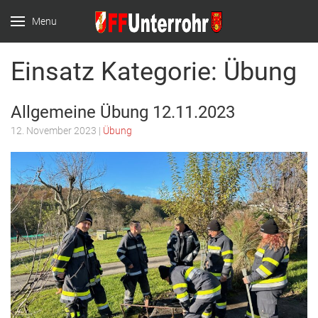
Menu
FF Unterrohr
Website der FF
Einsatz Kategorie:
Übung
Unterrohr
Allgemeine Übung 12.11.2023
12. November 2023 |
Übung