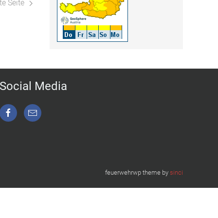
e Seite
Social Media
feuerwehrwp theme by
sinci