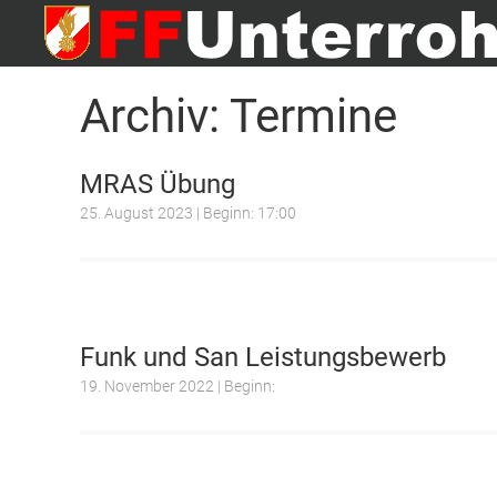
FF Unterrohr
Website der FF Unterrohr
Archiv:
Termine
MRAS Übung
25. August 2023 | Beginn: 17:00
Funk und San Leistungsbewerb
19. November 2022 | Beginn: