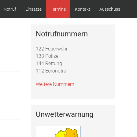
Notruf
Einsätze
Termine
Kontakt
Ausschuss
Notrufnummern
122 Feuerwehr
133 Polizei
144 Rettung
112 Euronotruf
Weitere Nummern
Unwetterwarnung