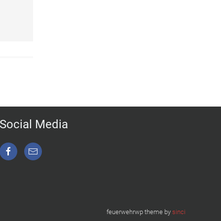
Social Media
feuerwehrwp theme by
sinci