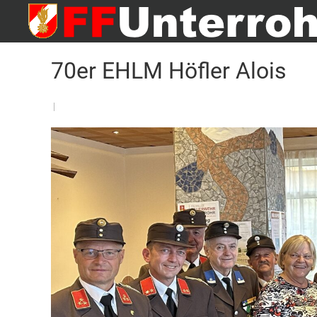
FF Unterrohr
Website der FF Unterrohr
70er EHLM Höfler Alois
|