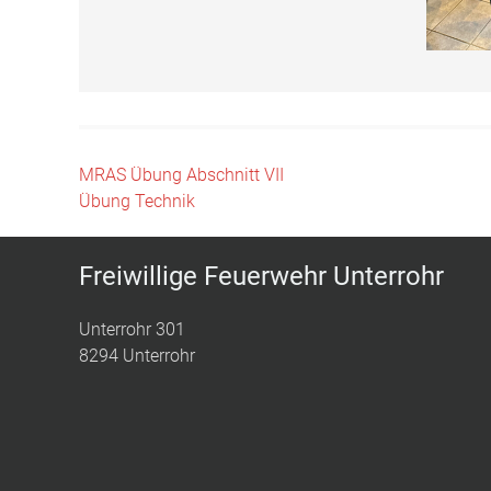
Beitragsnavigation
MRAS Übung Abschnitt VII
Übung Technik
Freiwillige Feuerwehr Unterrohr
Unterrohr 301
8294 Unterrohr