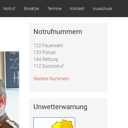
Notruf
Einsätze
Termine
Kontakt
Ausschuss
Notrufnummern
122 Feuerwehr
133 Polizei
144 Rettung
112 Euronotruf
Weitere Nummern
Unwetterwarnung