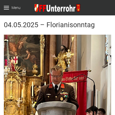
Menu
FF Unterrohr
Website der FF
04.05.2025 – Florianisonntag
Unterrohr